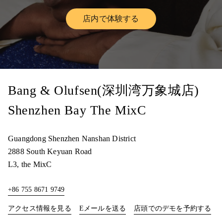
店内で体験する
Link Opens in New Tab
Bang & Olufsen(深圳湾万象城店)
Shenzhen Bay The MixC
Guangdong
Shenzhen
Nanshan District
2888 South Keyuan Road
L3, the MixC
+86 755 8671 9749
Link Opens in New Tab
Lin
アクセス情報を見る
Eメールを送る
店頭でのデモを予約する