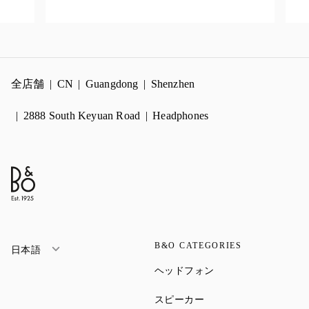
全店舗
CN
Guangdong
Shenzhen
2888 South Keyuan Road
Headphones
B&O CATEGORIES
日本語
Link Opens in New Ta
ヘッドフォン
Link Opens in New Tab
スピーカー