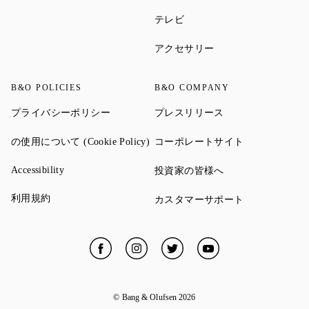
Link Opens in New Tab
テレビ
Link Opens in New Ta
アクセサリー
B&O POLICIES
B&O COMPANY
Link Opens in New Tab
Link Opens in New 
プライバシーポリシー
プレスリリース
Link Opens in New Tab
Link Opens in
の使用について (Cookie Policy)
コーポレートサイト
Link Opens in New Tab
Link Opens in New 
Accessibility
投資家の皆様へ
Link Opens in New Tab
利用規約
Link Opens in
カスタマーサポート
Facebook
Link Opens in New Tab
Instagram
Link Opens in New Tab
Twitter
Link Opens in New Tab
YouTube
Link Opens in New
© Bang & Olufsen
2026