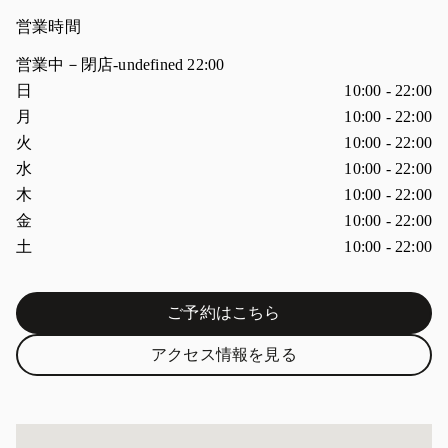
営業時間
営業中－閉店
-undefined
22:00
曜日
営業時間
日
10:00
-
22:00
月
10:00
-
22:00
火
10:00
-
22:00
水
10:00
-
22:00
木
10:00
-
22:00
金
10:00
-
22:00
土
10:00
-
22:00
ご予約はこちら
Link Opens in New Tab
アクセス情報を見る
Link Opens in New Tab