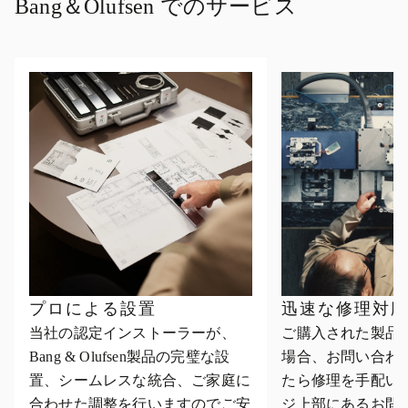
Bang＆Olufsen でのサービス
プロによる設置
迅速な修理対
当社の認定インストーラーが、
ご購入された製品
Bang & Olufsen製品の完璧な設
場合、お問い合わ
置、シームレスな統合、ご家庭に
たら修理を手配い
合わせた調整を行いますのでご安
ジ上部にあるお問