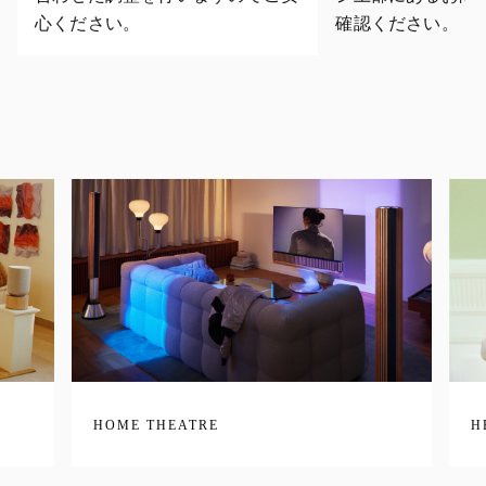
心ください。
確認ください。
HOME THEATRE
H