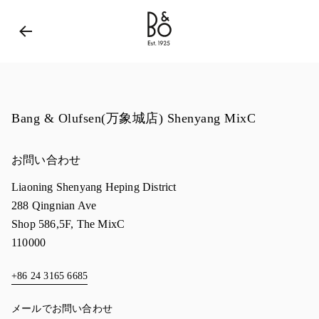
Bang & Olufsen - Exist to Create
Link Opens in New 
Bang & Olufsen(万象城店) Shenyang MixC
お問い合わせ
Liaoning
Shenyang
Heping District
288 Qingnian Ave
Shop 586,5F, The MixC
110000
+86 24 3165 6685
メールでお問い合わせ