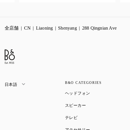
全店舗
CN
Liaoning
Shenyang
288 Qingnian Ave
B&O CATEGORIES
日本語
Link Opens in New Ta
ヘッドフォン
Link Opens in New Tab
スピーカー
Link Opens in New Tab
テレビ
Link Opens in New Ta
アクセサリー