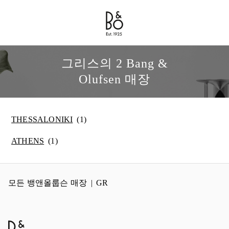
Bang & Olufsen - Exist to Create
Link Opens in New Tab
그리스의 2 Bang &
Olufsen 매장
THESSALONIKI
ATHENS
모든 뱅앤올룹슨 매장
GR