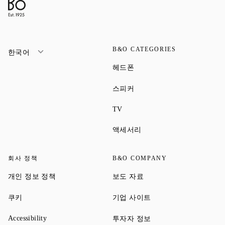
B&O CATEGORIES
한국어
Link Opens in New Tab
헤드폰
Link Opens in New Tab
스피커
Link Opens in New Tab
TV
Link Opens in New Tab
액세서리
회사 정책
B&O COMPANY
Link Opens in New Tab
Link Opens in New Tab
개인 정보 정책
보도 자료
Link Opens in New Tab
Link Opens in New Tab
쿠키
기업 사이트
Link Opens in New Tab
Link Opens in New Tab
Accessibility
투자자 정보