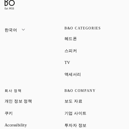
B&O CATEGORIES
한국어
Link Opens in New Tab
헤드폰
Link Opens in New Tab
스피커
Link Opens in New Tab
TV
Link Opens in New Tab
액세서리
회사 정책
B&O COMPANY
Link Opens in New Tab
Link Opens in New Tab
개인 정보 정책
보도 자료
Link Opens in New Tab
Link Opens in New Tab
쿠키
기업 사이트
Link Opens in New Tab
Link Opens in New Tab
Accessibility
투자자 정보