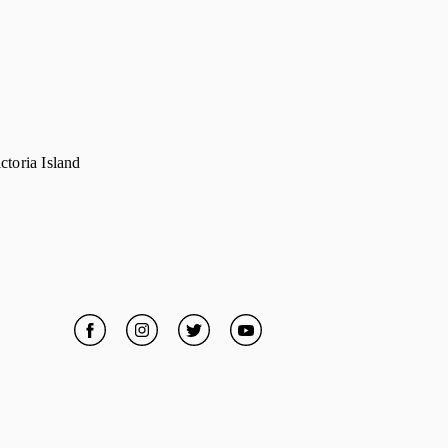
toria Island
Facebook
Link Opens in New Tab
Instagram
Link Opens in New Tab
Twitter
Link Opens in New Tab
YouTube
Link Opens in New Tab
s in New Tab
ens in New Tab
ens in New Tab