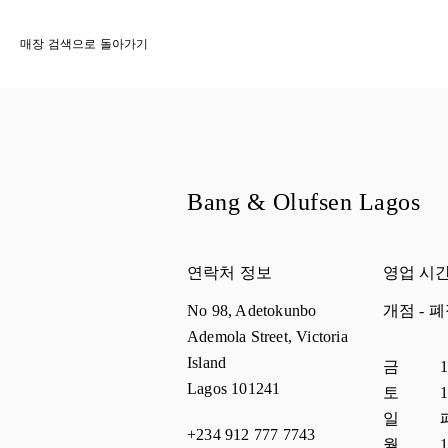
매장 검색으로 돌아가기
Bang & Olufsen Lagos
연락처 정보
영업 시
No 98, Adetokunbo
개점
- 
Ademola Street, Victoria
Island
요일
시간
금
1
Lagos
101241
토
1
일
+234 912 777 7743
월
1