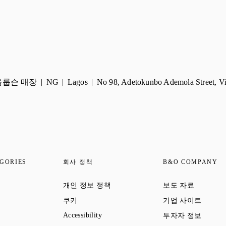
올룹슨 매장
NG
Lagos
No 98, Adetokunbo Ademola Street, Vic
GORIES
회사 정책
B&O COMPANY
 Opens in New Tab
Link Opens in New Tab
Link Open
개인 정보 정책
보도 자료
 Opens in New Tab
Link Opens in New Tab
Link Op
쿠키
기업 사이트
ens in New Tab
Link Opens in New Tab
Link Op
Accessibility
투자자 정보