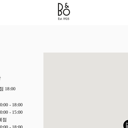
Bang & Olufsen - Exist to Create
Link Opens in New 
간
폐점
18:00
0:00
-
18:00
0:00
-
15:00
폐점
0:00
-
18:00