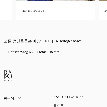
HEADPHONES
H
모든 뱅앤올룹슨 매장
NL
’s-Hertogenbosch
Reitscheweg 65
Home Theatre
B&O CATEGORIES
한국어
Link Opens in New Tab
헤드폰