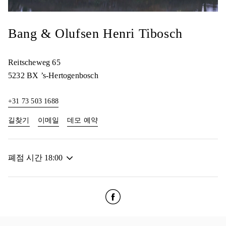
Bang & Olufsen Henri Tibosch
Reitscheweg 65
5232 BX
’s-Hertogenbosch
+31 73 503 1688
Link Opens in New Tab
Link Opens in New Tab
길찾기
이메일
데모 예약
폐점 시간
18:00
Click to open Facebook
Link Opens in New Tab