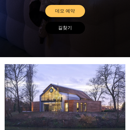
데모 예약
Link Opens in New Tab
길찾기
Link Opens in New Tab