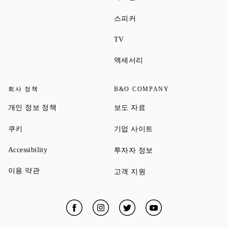
Link Opens in New Tab
스피커
Link Opens in New Tab
TV
Link Opens in New Tab
액세서리
회사 정책
B&O COMPANY
Link Opens in New Tab
Link Opens in New Tab
개인 정보 정책
보도 자료
Link Opens in New Tab
Link Opens in New Tab
쿠키
기업 사이트
Link Opens in New Tab
Link Opens in New Tab
Accessibility
투자자 정보
Link Opens in New Tab
이용 약관
Link Opens in New Tab
고객 지원
Facebook
Link Opens in New Tab
Instagram
Link Opens in New Tab
Twitter
Link Opens in New Tab
YouTube
Link Opens in New