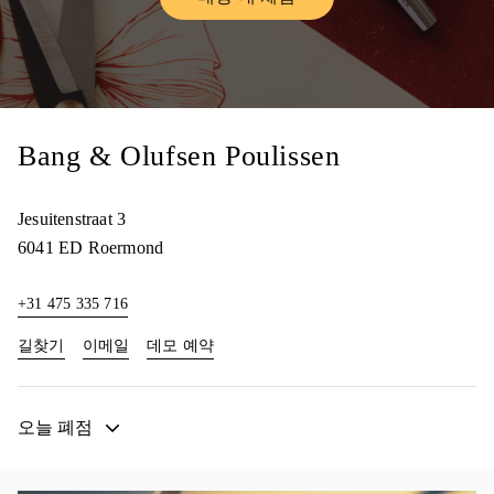
Link Opens in New Tab
Bang & Olufsen Poulissen
Jesuitenstraat 3
6041 ED
Roermond
+31 475 335 716
Link Opens in New Tab
Link Opens in New Tab
길찾기
이메일
데모 예약
오늘 폐점