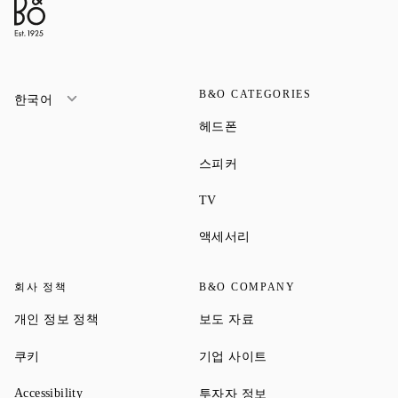
B&O CATEGORIES
한국어
Link Opens in New Tab
헤드폰
Link Opens in New Tab
스피커
Link Opens in New Tab
TV
Link Opens in New Tab
액세서리
회사 정책
B&O COMPANY
Link Opens in New Tab
Link Opens in New Tab
개인 정보 정책
보도 자료
Link Opens in New Tab
Link Opens in New Tab
쿠키
기업 사이트
Link Opens in New Tab
Link Opens in New Tab
Accessibility
투자자 정보