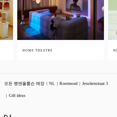
HOME THEATRE
H
모든 뱅앤올룹슨 매장
NL
Roermond
Jesuitenstraat 3
Gift ideas