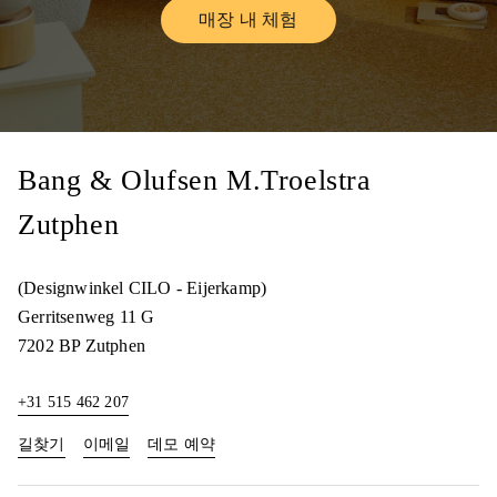
매장 내 체험
Link Opens in New Tab
Bang & Olufsen M.Troelstra
Zutphen
(Designwinkel CILO - Eijerkamp)
Gerritsenweg 11 G
7202 BP
Zutphen
+31 515 462 207
Link Opens in New Tab
Link Opens in New Tab
길찾기
이메일
데모 예약