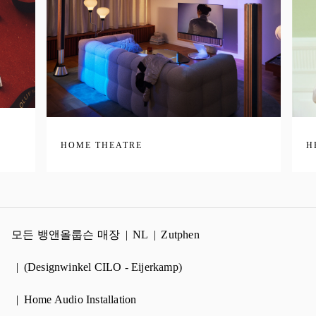
HOME THEATRE
H
모든 뱅앤올룹슨 매장
NL
Zutphen
(Designwinkel CILO - Eijerkamp)
Home Audio Installation