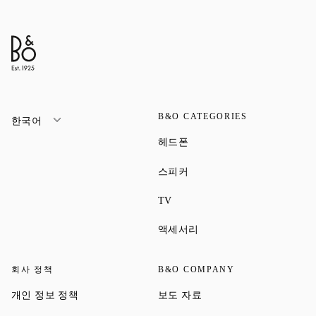
B&O CATEGORIES
한국어
Link Opens in New Tab
헤드폰
Link Opens in New Tab
스피커
Link Opens in New Tab
TV
Link Opens in New Tab
액세서리
회사 정책
B&O COMPANY
Link Opens in New Tab
Link Opens in New Tab
개인 정보 정책
보도 자료