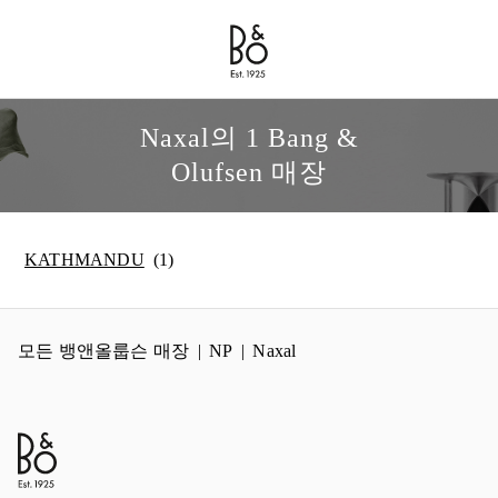
Bang & Olufsen - Exist to Create
Link Opens in New Tab
Naxal의 1 Bang &
Olufsen 매장
KATHMANDU
모든 뱅앤올룹슨 매장
NP
Naxal