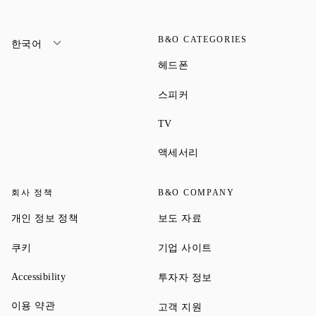
B&O CATEGORIES
한국어
Link Opens in New Tab
헤드폰
Link Opens in New Tab
스피커
Link Opens in New Tab
TV
Link Opens in New Tab
액세서리
회사 정책
B&O COMPANY
Link Opens in New Tab
Link Opens in New Tab
개인 정보 정책
보도 자료
Link Opens in New Tab
Link Opens in New Tab
쿠키
기업 사이트
Link Opens in New Tab
Link Opens in New Tab
Accessibility
투자자 정보
Link Opens in New Tab
이용 약관
Link Opens in New Tab
고객 지원