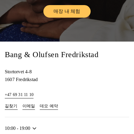
매장 내 체험
Link Opens in New Tab
Bang & Olufsen Fredrikstad
Stortorvet 4-8
1607
Fredrikstad
+47 69 31 11 10
Link Opens in New Tab
Link Opens in New Tab
길찾기
이메일
데모 예약
10:00
-
19:00