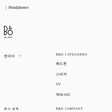
Headphones
B&O CATEGORIES
한국어
Link Opens in New Tab
헤드폰
Link Opens in New Tab
스피커
Link Opens in New Tab
TV
Link Opens in New Tab
액세서리
회사 정책
B&O COMPANY