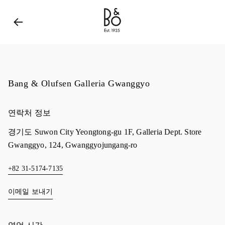
Bang & Olufsen - Exist to Create
Link Opens in New 
Bang & Olufsen Galleria Gwanggyo
연락처 정보
경기도
Suwon City
Yeongtong-gu
1F, Galleria Dept. Store
Gwanggyo, 124, Gwanggyojungang-ro
+82 31-5174-7135
이메일 보내기