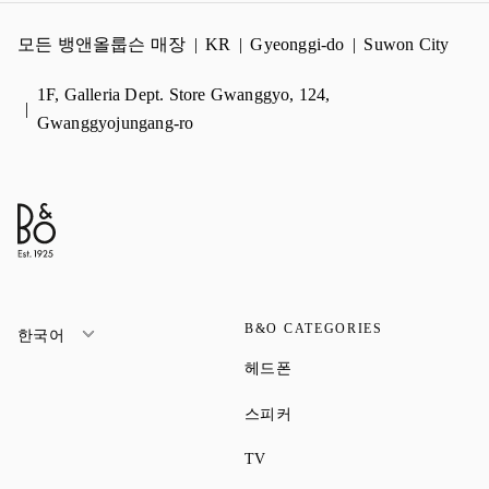
모든 뱅앤올룹슨 매장
KR
Gyeonggi-do
Suwon City
1F, Galleria Dept. Store Gwanggyo, 124,
Gwanggyojungang-ro
B&O CATEGORIES
한국어
Link Opens in New Tab
헤드폰
Link Opens in New Tab
스피커
Link Opens in New Tab
TV