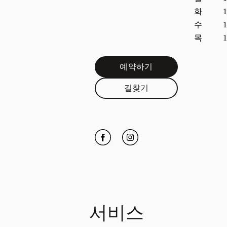
화
1
수
1
목
1
예약하기
Link Opens in New Tab
길찾기
Link Opens in New Tab
Click to open Facebook
Link Opens in New Tab
Click to open Instagram
Link Opens in New Tab
서비스