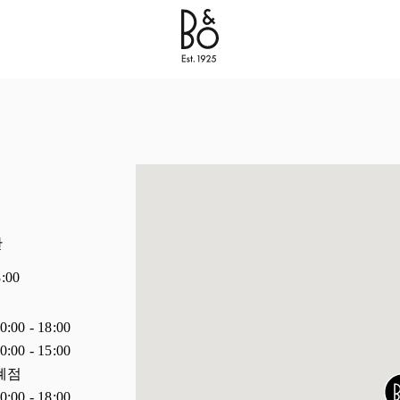
Bang & Olufsen - Exist to Create
Link Opens in New 
간
8:00
0:00
-
18:00
0:00
-
15:00
폐점
0:00
-
18:00