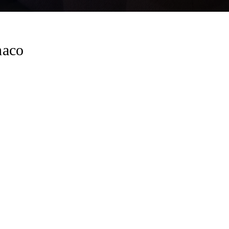
naco
n New Tab