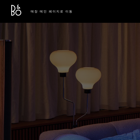
Bang & Olufsen - Exist to Create
Link Opens in New Tab
매장 메인 페이지로 이동