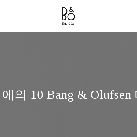
Bang & Olufsen - Exist to Create
Link Opens in New Tab
의 10 Bang & Olufse