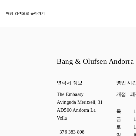
매장 검색으로 돌아가기
Bang & Olufsen Andorra
연락처 정보
영업 시
The Embassy
개점
- 
Avinguda Meritxell, 31
AD500
Andorra La
요일
시간
목
1
Vella
금
1
토
1
+376 383 898
일