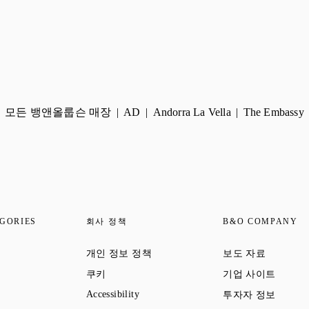
모든 뱅앤올룹슨 매장
AD
Andorra La Vella
The Embassy
GORIES
회사 정책
B&O COMPANY
 Opens in New Tab
Link Opens in New Tab
Link Open
개인 정보 정책
보도 자료
 Opens in New Tab
Link Opens in New Tab
Link Op
쿠키
기업 사이트
ens in New Tab
Link Opens in New Tab
Link Op
Accessibility
투자자 정보