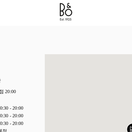
Bang & Olufsen - Exist to Create
Link Opens in New 
간
폐점
20:00
0:30
-
20:00
0:30
-
20:00
0:30
-
20:00
폐점