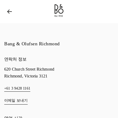
Bang & Olufsen - Exist to Create
Link Opens in New 
Bang & Olufsen Richmond
연락처 정보
620 Church Street Richmond
Richmond
,
Victoria
3121
+61 3 9428 1161
이메일 보내기