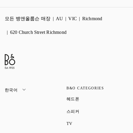
모든 뱅앤올룹슨 매장
AU
VIC
Richmond
620 Church Street Richmond
B&O CATEGORIES
한국어
Link Opens in New Tab
헤드폰
Link Opens in New Tab
스피커
Link Opens in New Tab
TV