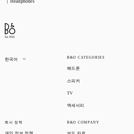
Headphones
B&O CATEGORIES
한국어
Link Opens in New Tab
헤드폰
Link Opens in New Tab
스피커
Link Opens in New Tab
TV
Link Opens in New Tab
액세서리
회사 정책
B&O COMPANY
Link Opens in New Tab
Link Opens in New Tab
개인 정보 정책
보도 자료