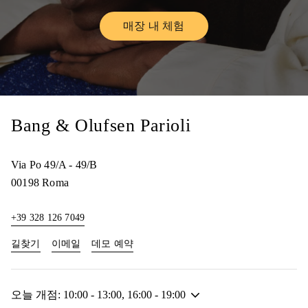
매장 내 체험
Link Opens in New Tab
Bang & Olufsen Parioli
Via Po 49/A - 49/B
00198
Roma
+39 328 126 7049
Link Opens in New Tab
Link Opens in New Tab
길찾기
이메일
데모 예약
오늘 개점:
10:00
-
13:00
,
16:00
-
19:00