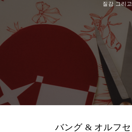
질감 그리고
バング & オルフ