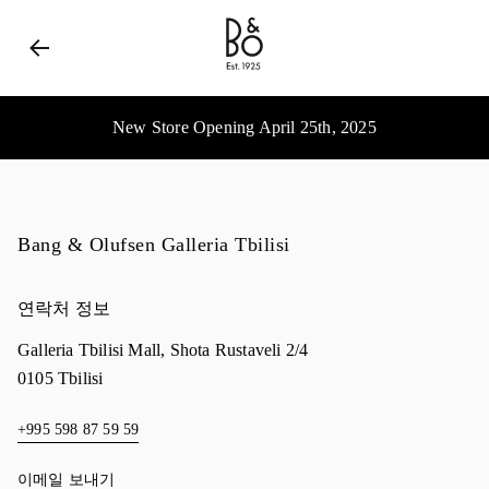
Bang & Olufsen - Exist to Create
Link Opens in New 
New Store Opening April 25th, 2025
Bang & Olufsen Galleria Tbilisi
연락처 정보
Galleria Tbilisi Mall, Shota Rustaveli 2/4
0105
Tbilisi
+995 598 87 59 59
이메일 보내기