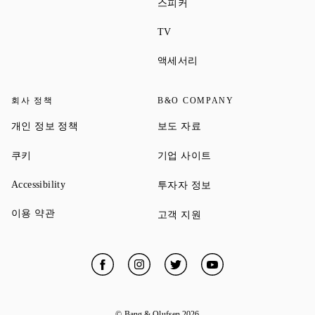
Link Opens in New Tab
스피커
Link Opens in New Tab
TV
Link Opens in New Tab
액세서리
회사 정책
B&O COMPANY
Link Opens in New Tab
Link Opens in New Tab
개인 정보 정책
보도 자료
Link Opens in New Tab
Link Opens in New Tab
쿠키
기업 사이트
Link Opens in New Tab
Link Opens in New Tab
Accessibility
투자자 정보
Link Opens in New Tab
이용 약관
Link Opens in New Tab
고객 지원
Facebook
Link Opens in New Tab
Instagram
Link Opens in New Tab
Twitter
Link Opens in New Tab
YouTube
Link Opens in New
© Bang & Olufsen
2026