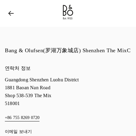
Bang & Olufsen - Exist to Create
Link Opens in New 
Bang & Olufsen(罗湖万象城店) Shenzhen The MixC
연락처 정보
Guangdong
Shenzhen
Luohu District
1881 Baoan Nan Road
Shop 538-539 The Mix
518001
+86 755 8269 0720
이메일 보내기