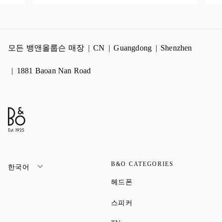
모든 뱅앤올룹슨 매장
CN
Guangdong
Shenzhen
1881 Baoan Nan Road
B&O CATEGORIES
한국어
Link Opens in New Tab
헤드폰
Link Opens in New Tab
스피커