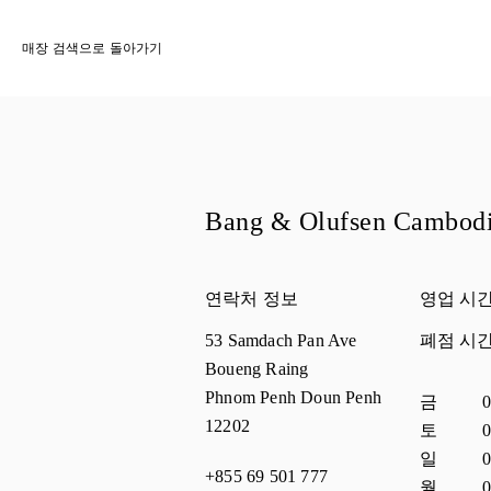
매장 검색으로 돌아가기
Bang & Olufsen Cambod
연락처 정보
영업 시
53 Samdach Pan Ave
폐점 시
Boueng Raing
Phnom Penh
Doun Penh
요일
시간
금
0
12202
토
0
일
0
+855 69 501 777
월
0