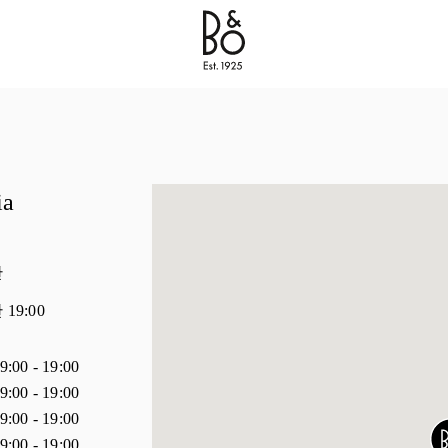
Bang & Olufsen - Exist to Create
Link Opens in New 
ia
간
간
19:00
9:00
-
19:00
9:00
-
19:00
9:00
-
19:00
9:00
-
19:00