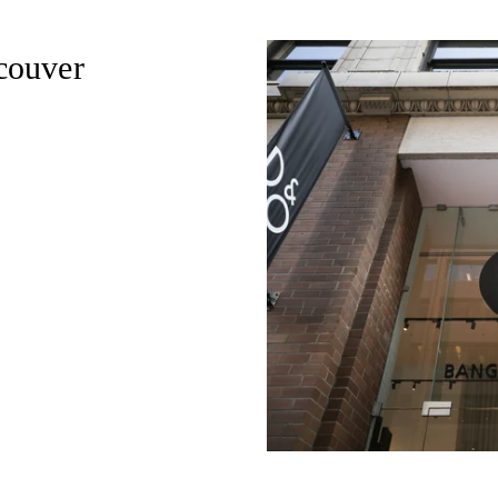
couver
n New Tab