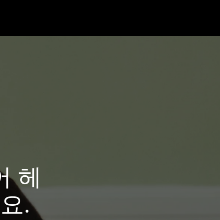
어 헤
요.