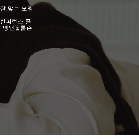
 잘 맞는 모델
 컨퍼런스 콜
는 뱅앤울룹슨