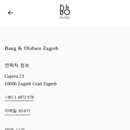
Bang & Olufsen - Exist to Create
Link Opens in New 
Bang & Olufsen Zagreb
연락처 정보
Gajeva 23
10000
Zagreb
Grad Zagreb
+385 1 4872 978
이메일 보내기