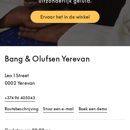
uitzonderlijk geluid.
Ervaar het in de winkel
Link Opens in New Tab
Bang & Olufsen Yerevan
Leo 1 Street
0002
Yerevan
+374 96 405043
Link Opens in New Tab
Link Opens 
Routebeschrijving
Stuur een e-mail
Boek een demo