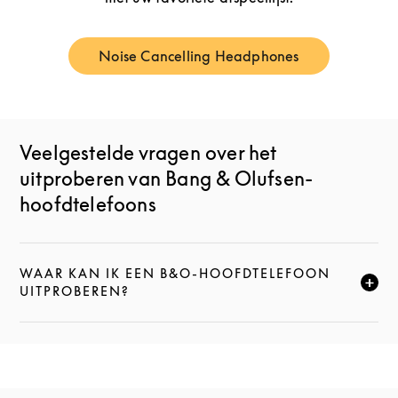
Noise Cancelling Headphones
Link Opens in New Tab
Veelgestelde vragen over het
uitproberen van Bang & Olufsen-
hoofdtelefoons
WAAR KAN IK EEN B&O-HOOFDTELEFOON
KLIK HIER OM DEZE BESCHRIJVING UIT TE VOUWEN
UITPROBEREN?