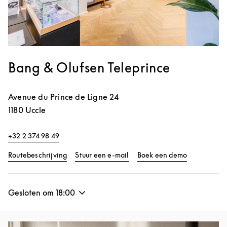
Bang & Olufsen Teleprince
Avenue du Prince de Ligne 24
1180
Uccle
+32 2 374 98 49
Link Opens in New Tab
Link Opens 
Routebeschrijving
Stuur een e-mail
Boek een demo
Gesloten om
18:00