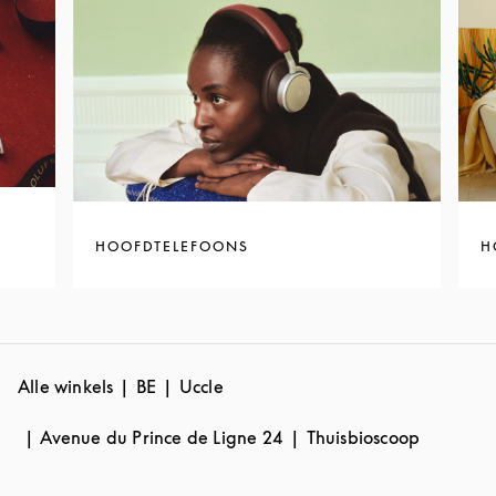
HOOFDTELEFOONS
H
Alle winkels
BE
Uccle
Avenue du Prince de Ligne 24
Thuisbioscoop