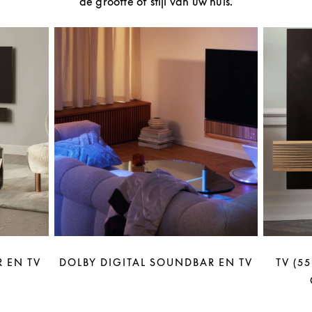
de grootte of stijl van uw huis.
 EN TV
DOLBY DIGITAL SOUNDBAR EN TV
TV (5