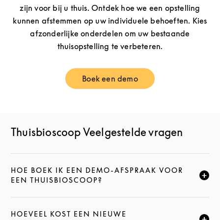
zijn voor bij u thuis. Ontdek hoe we een opstelling
kunnen afstemmen op uw individuele behoeften. Kies
afzonderlijke onderdelen om uw bestaande
thuisopstelling te verbeteren.
Boek een demo
Link Opens in New Tab
Thuisbioscoop Veelgestelde vragen
HOE BOEK IK EEN DEMO-AFSPRAAK VOOR
KLIK HIER OM DEZE BESCHRIJVING UIT TE VOUWEN
EEN THUISBIOSCOOP?
HOEVEEL KOST EEN NIEUWE