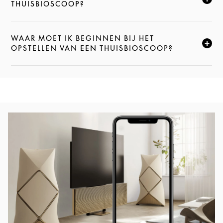
KLIK HIER OM DEZE BESCHRIJVING UIT TE VOUWEN
THUISBIOSCOOP?
WAAR MOET IK BEGINNEN BIJ HET
KLIK HIER OM DEZE BESCHRIJVING UIT TE VOUWEN
OPSTELLEN VAN EEN THUISBIOSCOOP?
Afbeelding van evenement