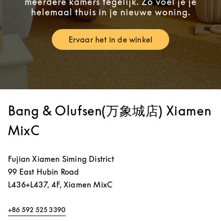
meerdere kamers tegelijk. Zo voel je je
helemaal thuis in je nieuwe woning.
Ervaar het in de winkel
Link Opens in New Tab
Bang & Olufsen(万象城店) Xiamen
MixC
Fujian
Xiamen
Siming District
99 East Hubin Road
L436+L437, 4F, Xiamen MixC
+86 592 525 3390