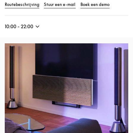
Link Opens in New Tab
Link Opens 
Routebeschrijving
Stuur een e-mail
Boek een demo
10:00
-
22:00
Afbeelding van evenement