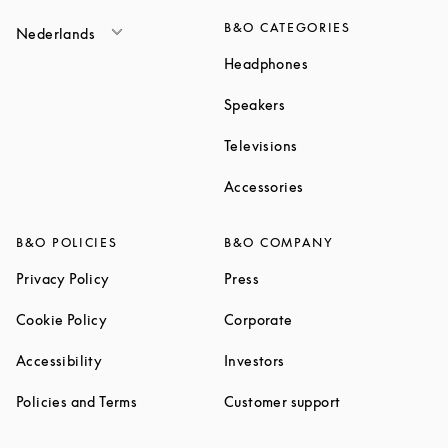
B&O CATEGORIES
Nederlands
Link Opens in New T
Headphones
Link Opens in New Tab
Speakers
Link Opens in New Ta
Televisions
Link Opens in New Ta
Accessories
B&O POLICIES
B&O COMPANY
Link Opens in New Tab
Link Opens in New Tab
Privacy Policy
Press
Link Opens in New Tab
Link Opens in New Tab
Cookie Policy
Corporate
Link Opens in New Tab
Link Opens in New Tab
Accessibility
Investors
Link Opens in New Tab
Link Opens in 
Policies and Terms
Customer support