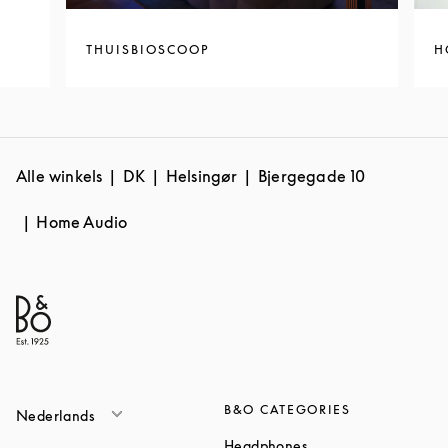
THUISBIOSCOOP
H
Alle winkels
DK
Helsingør
Bjergegade 10
Home Audio
B&O CATEGORIES
Nederlands
Link Opens in New T
Headphones