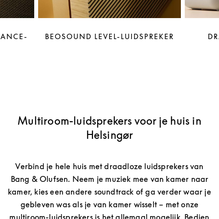
LANCE-
BEOSOUND LEVEL-LUIDSPREKER
DR
Multiroom-luidsprekers voor je huis in
Helsingør
Verbind je hele huis met draadloze luidsprekers van
Bang & Olufsen. Neem je muziek mee van kamer naar
kamer, kies een andere soundtrack of ga verder waar je
gebleven was als je van kamer wisselt – met onze
multiroom-luidsprekers is het allemaal mogelijk. Bedien