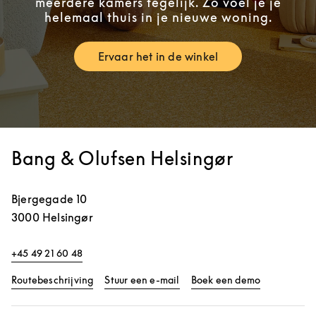
meerdere kamers tegelijk. Zo voel je je
helemaal thuis in je nieuwe woning.
Ervaar het in de winkel
Link Opens in New Tab
Bang & Olufsen Helsingør
Bjergegade 10
3000
Helsingør
+45 49 21 60 48
Link Opens in New Tab
Link Opens 
Routebeschrijving
Stuur een e-mail
Boek een demo