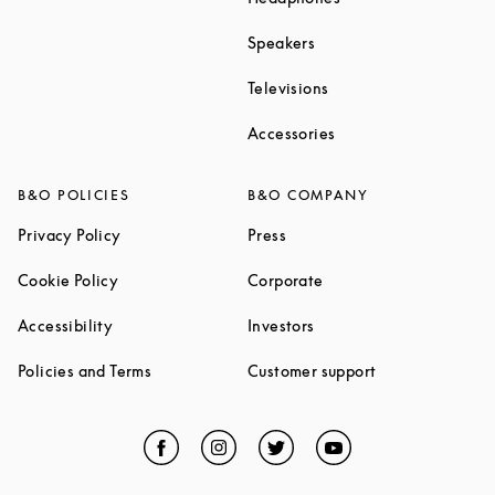
Link Opens in New Tab
Speakers
Link Opens in New Ta
Televisions
Link Opens in New Ta
Accessories
B&O POLICIES
B&O COMPANY
Link Opens in New Tab
Link Opens in New Tab
Privacy Policy
Press
Link Opens in New Tab
Link Opens in New Tab
Cookie Policy
Corporate
Link Opens in New Tab
Link Opens in New Tab
Accessibility
Investors
Link Opens in New Tab
Link Opens in 
Policies and Terms
Customer support
Facebook
Link Opens in New Tab
Instagram
Link Opens in New Tab
Twitter
Link Opens in New Tab
YouTube
Link Opens in Ne