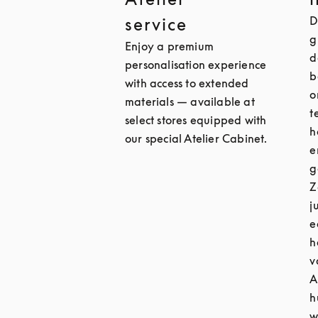
D
service
g
Enjoy a premium
d
personalisation experience
b
with access to extended
o
materials — available at
t
select stores equipped with
h
our special Atelier Cabinet.
e
g
Z
j
e
h
v
A
h
w