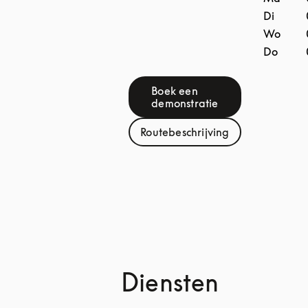
Di
Wo
Do
Boek een
Link Opens in New Tab
demonstratie
Routebeschrijving
Link Opens in New Tab
Diensten