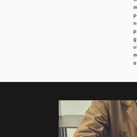
m
p
n
p
g
u
m
a
Afbeelding van evenement