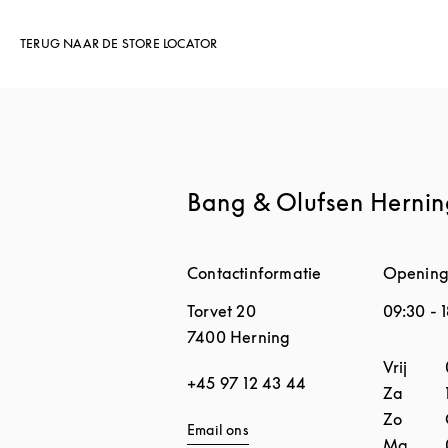
TERUG NAAR DE STORE LOCATOR
Bang & Olufsen Hernin
Contactinformatie
Opening
Torvet 20
09:30
-
7400
Herning
Dag van
Vrij
+45 97 12 43 44
Za
Zo
Email ons
Ma