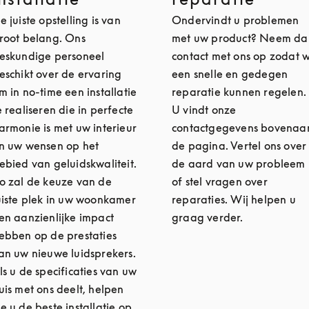
e juiste opstelling is van
Ondervindt u problemen
root belang. Ons
met uw product? Neem da
eskundige personeel
contact met ons op zodat 
eschikt over de ervaring
een snelle en gedegen
m in no-time een installatie
reparatie kunnen regelen.
e realiseren die in perfecte
U vindt onze
armonie is met uw interieur
contactgegevens bovenaa
n uw wensen op het
de pagina. Vertel ons over
ebied van geluidskwaliteit.
de aard van uw probleem
o zal de keuze van de
of stel vragen over
uiste plek in uw woonkamer
reparaties. Wij helpen u
en aanzienlijke impact
graag verder.
ebben op de prestaties
an uw nieuwe luidsprekers.
ls u de specificaties van uw
uis met ons deelt, helpen
e u de beste installatie op