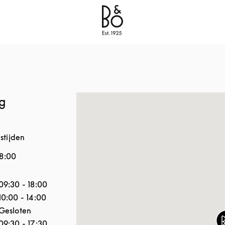
Bang & Olufsen - Exist to Create
Link Opens in New
g
stijden
18:00
 de week
Openingstijden
09:30
-
18:00
10:00
-
14:00
Gesloten
09:30
-
17:30