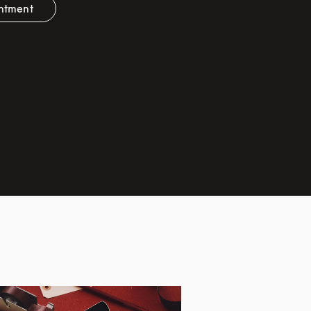
ntment
 Opens in New Tab