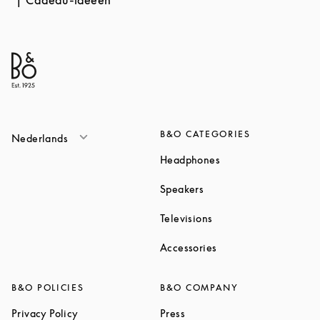
Cadeau-ideeën
B&O CATEGORIES
Nederlands
Link Opens in New T
Headphones
Link Opens in New Tab
Speakers
Link Opens in New Ta
Televisions
Link Opens in New Ta
Accessories
B&O POLICIES
B&O COMPANY
Link Opens in New Tab
Link Opens in New Tab
Privacy Policy
Press