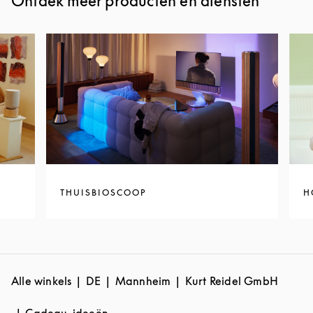
Ontdek meer producten en diensten
THUISBIOSCOOP
H
Alle winkels
DE
Mannheim
Kurt Reidel GmbH