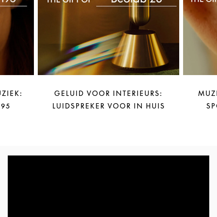
ZIEK:
GELUID VOOR INTERIEURS:
MUZ
95
LUIDSPREKER VOOR IN HUIS
SP