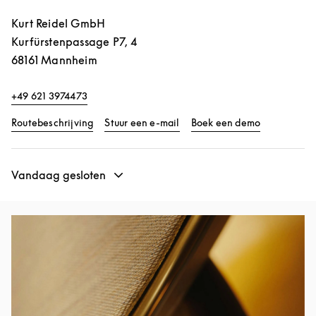
Kurt Reidel GmbH
Kurfürstenpassage P7, 4
68161
Mannheim
+49 621 3974473
Link Opens in New Tab
Link Opens 
Routebeschrijving
Stuur een e-mail
Boek een demo
Vandaag gesloten
Afbeelding van evenement