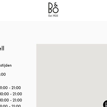
Bang & Olufsen - Exist to Create
Link Opens in New
ll
stijden
1:00
 de week
Openingstijden
11:00
-
21:00
10:00
-
21:00
10:00
-
21:00
11:00
-
21:00