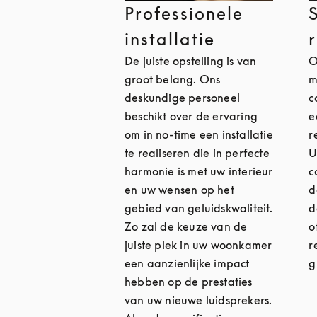
Professionele
installatie
De juiste opstelling is van
O
groot belang. Ons
m
deskundige personeel
c
beschikt over de ervaring
e
om in no-time een installatie
r
te realiseren die in perfecte
U
harmonie is met uw interieur
c
en uw wensen op het
d
gebied van geluidskwaliteit.
d
Zo zal de keuze van de
o
juiste plek in uw woonkamer
r
een aanzienlijke impact
g
hebben op de prestaties
van uw nieuwe luidsprekers.