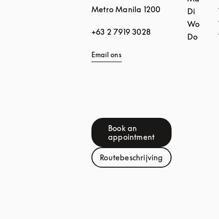
Metro Manila
1200
Di
Wo
+63 2 7919 3028
Do
Email ons
Book an
Link Opens in New Tab
appointment
Routebeschrijving
Link Opens in New Tab