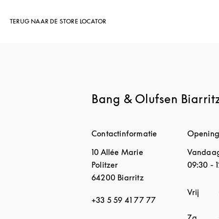
TERUG NAAR DE STORE LOCATOR
Bang & Olufsen Biarrit
Contactinformatie
Opening
10 Allée Marie
Vandaag
Politzer
09:30
-
1
64200
Biarritz
Dag van
Vrij
+33 5 59 41 77 77
Za