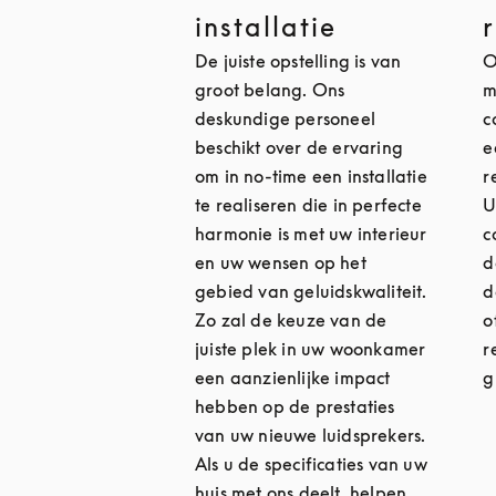
installatie
De juiste opstelling is van
O
groot belang. Ons
m
deskundige personeel
c
beschikt over de ervaring
e
om in no-time een installatie
r
te realiseren die in perfecte
U
harmonie is met uw interieur
c
en uw wensen op het
d
gebied van geluidskwaliteit.
d
Zo zal de keuze van de
o
juiste plek in uw woonkamer
r
een aanzienlijke impact
g
hebben op de prestaties
van uw nieuwe luidsprekers.
Als u de specificaties van uw
huis met ons deelt, helpen