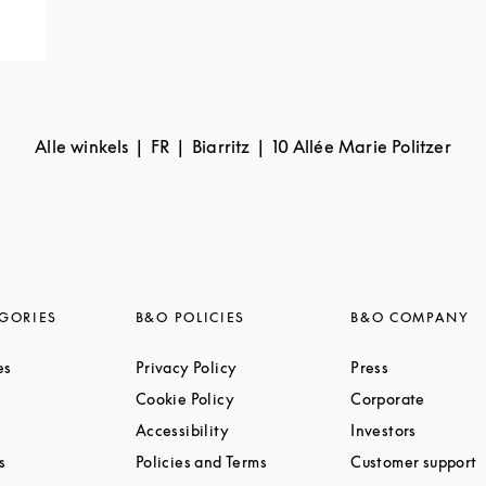
Alle winkels
FR
Biarritz
10 Allée Marie Politzer
GORIES
B&O POLICIES
B&O COMPANY
Link Opens in New Tab
Link Opens in New Tab
Link Opens i
es
Privacy Policy
Press
ink Opens in New Tab
Link Opens in New Tab
Link Op
Cookie Policy
Corporate
Link Opens in New Tab
Link Opens in New Tab
Link Ope
Accessibility
Investors
Link Opens in New Tab
Link Opens in New Tab
L
s
Policies and Terms
Customer support