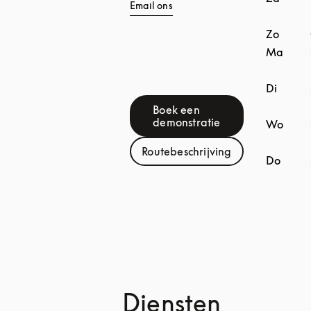
Email ons
Zo
Ma
Di
Boek een
Link Opens in New Tab
demonstratie
Wo
Routebeschrijving
Link Opens in New Tab
Do
Diensten