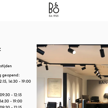
Bang & Olufsen - Exist to Create
Link Opens in New
z
stijden
 geopend:
2:15
,
14:30
-
19:00
 de week
Openingstijden
09:30
-
12:15
14:30
-
19:00
09:30
-
12:15