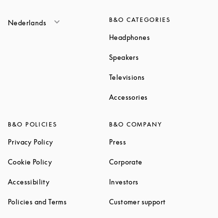
B&O CATEGORIES
Nederlands
Link Opens in New T
Headphones
Link Opens in New Tab
Speakers
Link Opens in New Ta
Televisions
Link Opens in New Ta
Accessories
B&O POLICIES
B&O COMPANY
Link Opens in New Tab
Link Opens in New Tab
Privacy Policy
Press
Link Opens in New Tab
Link Opens in New Tab
Cookie Policy
Corporate
Link Opens in New Tab
Link Opens in New Tab
Accessibility
Investors
Link Opens in New Tab
Link Opens in 
Policies and Terms
Customer support