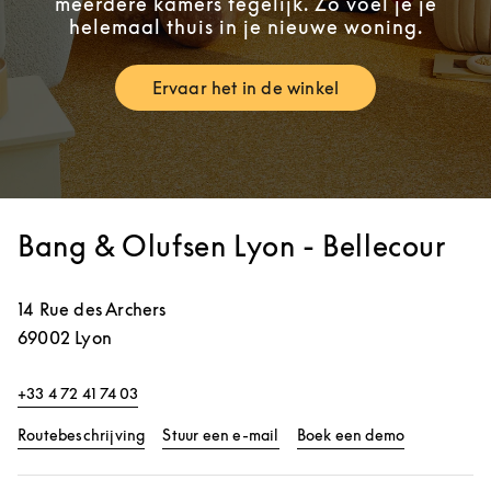
meerdere kamers tegelijk. Zo voel je je
helemaal thuis in je nieuwe woning.
Ervaar het in de winkel
Link Opens in New Tab
Bang & Olufsen Lyon - Bellecour
14 Rue des Archers
69002
Lyon
+33 4 72 41 74 03
Link Opens in New Tab
Link Opens 
Routebeschrijving
Stuur een e-mail
Boek een demo