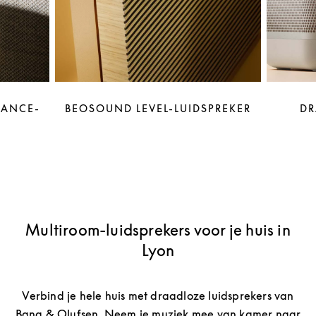
LANCE-
BEOSOUND LEVEL-LUIDSPREKER
DR
Multiroom-luidsprekers voor je huis in
Lyon
Verbind je hele huis met draadloze luidsprekers van
Bang & Olufsen. Neem je muziek mee van kamer naar