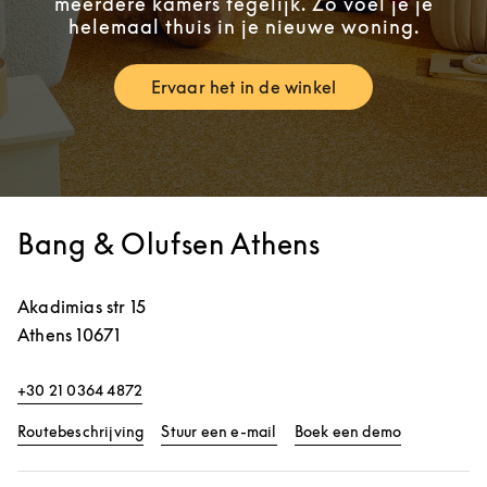
meerdere kamers tegelijk. Zo voel je je
helemaal thuis in je nieuwe woning.
Ervaar het in de winkel
Link Opens in New Tab
Bang & Olufsen Athens
Akadimias str 15
Athens
10671
+30 21 0364 4872
Link Opens in New Tab
Link Opens 
Routebeschrijving
Stuur een e-mail
Boek een demo