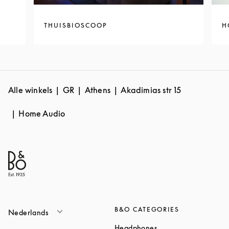
THUISBIOSCOOP
H
Alle winkels
GR
Athens
Akadimias str 15
Home Audio
B&O CATEGORIES
Nederlands
Link Opens in New T
Headphones