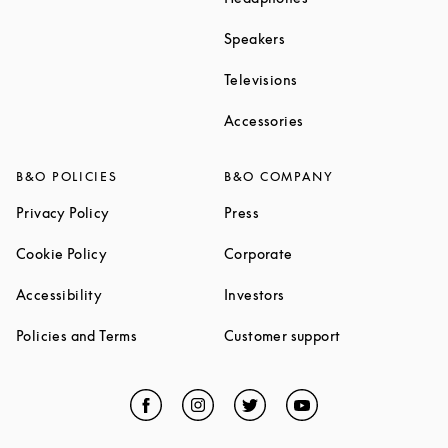
Link Opens in New Tab
Speakers
Link Opens in New Ta
Televisions
Link Opens in New Ta
Accessories
B&O POLICIES
B&O COMPANY
Link Opens in New Tab
Link Opens in New Tab
Privacy Policy
Press
Link Opens in New Tab
Link Opens in New Tab
Cookie Policy
Corporate
Link Opens in New Tab
Link Opens in New Tab
Accessibility
Investors
Link Opens in New Tab
Link Opens in 
Policies and Terms
Customer support
Facebook
Link Opens in New Tab
Instagram
Link Opens in New Tab
Twitter
Link Opens in New Tab
YouTube
Link Opens in Ne