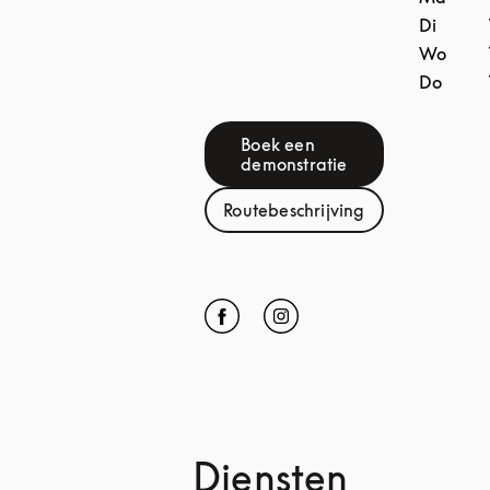
Di
Wo
Do
Boek een
Link Opens in New Tab
demonstratie
Routebeschrijving
Link Opens in New Tab
Click to open Facebook
Link Opens in New Tab
Click to open Instagram
Link Opens in New Tab
Diensten