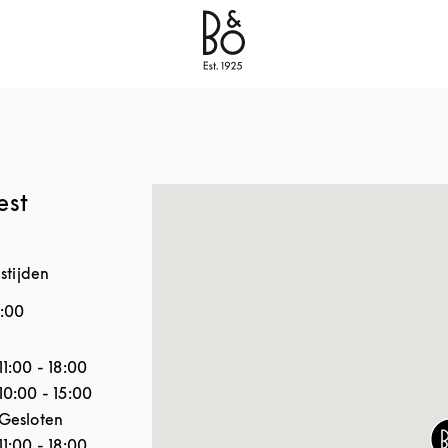
Bang & Olufsen - Exist to Create
Link Opens in New
est
stijden
8:00
 de week
Openingstijden
11:00
-
18:00
10:00
-
15:00
Gesloten
11:00
-
18:00