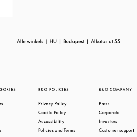
Alle winkels
HU
Budapest
Alkotas ut 55
GORIES
B&O POLICIES
B&O COMPANY
Link Opens in New Tab
Link Opens in New Tab
Link Opens i
es
Privacy Policy
Press
ink Opens in New Tab
Link Opens in New Tab
Link Op
Cookie Policy
Corporate
Link Opens in New Tab
Link Opens in New Tab
Link Ope
Accessibility
Investors
Link Opens in New Tab
Link Opens in New Tab
L
s
Policies and Terms
Customer support