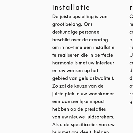
installatie
De juiste opstelling is van
O
groot belang. Ons
m
deskundige personeel
c
beschikt over de ervaring
e
om in no-time een installatie
r
te realiseren die in perfecte
U
harmonie is met uw interieur
c
en uw wensen op het
d
gebied van geluidskwaliteit.
d
Zo zal de keuze van de
o
juiste plek in uw woonkamer
r
een aanzienlijke impact
g
hebben op de prestaties
van uw nieuwe luidsprekers.
Als u de specificaties van uw
huis met ons deelt, helpen