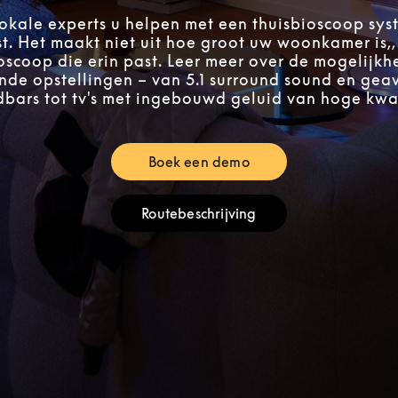
okale experts u helpen met een thuisbioscoop sys
st. Het maakt niet uit hoe groot uw woonkamer is,, e
oscoop die erin past. Leer meer over de mogelijkh
ende opstellingen – van 5.1 surround sound en ge
bars tot tv's met ingebouwd geluid van hoge kwal
Boek een demo
Link Opens in New Tab
Routebeschrijving
Link Opens in New Tab