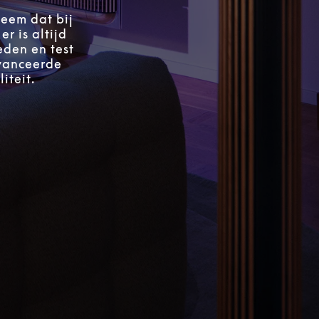
teem dat bij
r is altijd
eden en test
avanceerde
iteit.