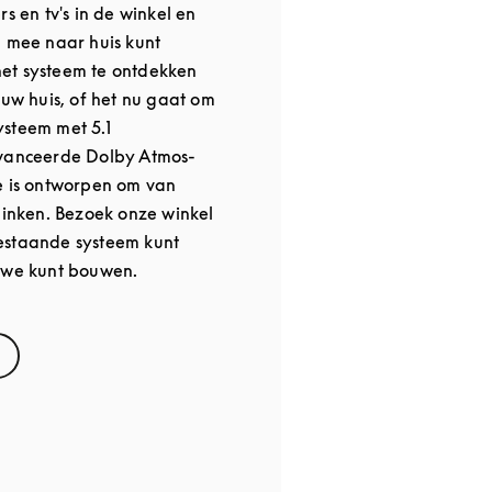
rs en tv's in de winkel en
u mee naar huis kunt
et systeem te ontdekken
 uw huis, of het nu gaat om
steem met 5.1
avanceerde Dolby Atmos-
e is ontworpen om van
klinken. Bezoek onze winkel
estaande systeem kunt
euwe kunt bouwen.
s in New Tab