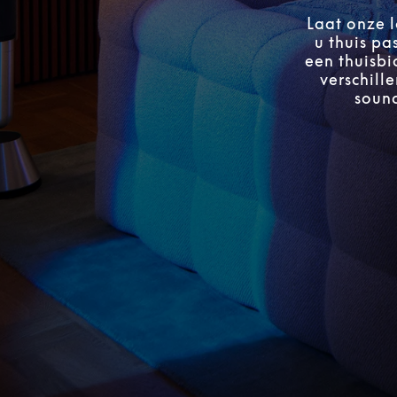
Laat onze l
u thuis pa
een thuisbi
verschill
sound