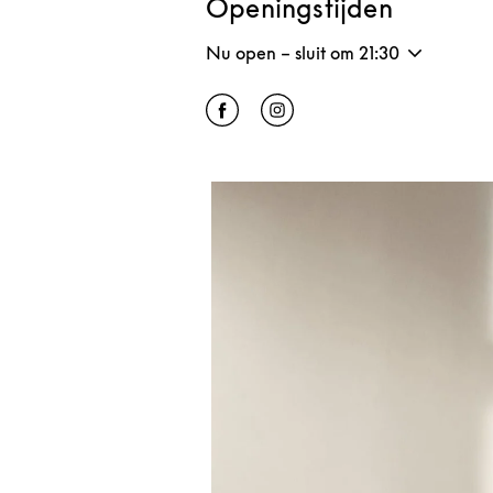
Openingstijden
Nu open – sluit om
21:30
Click to open Facebook
Link Opens in New Tab
Click to open Instagram
Link Opens in New Tab
Afbeelding van evenement