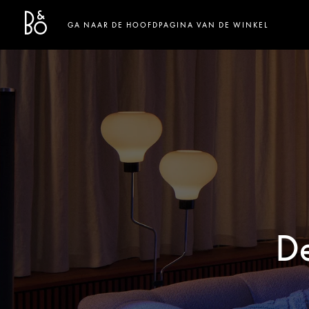
Bang & Olufsen - Exist to Create
Link Opens in New Tab
GA NAAR DE HOOFDPAGINA VAN DE WINKEL
De