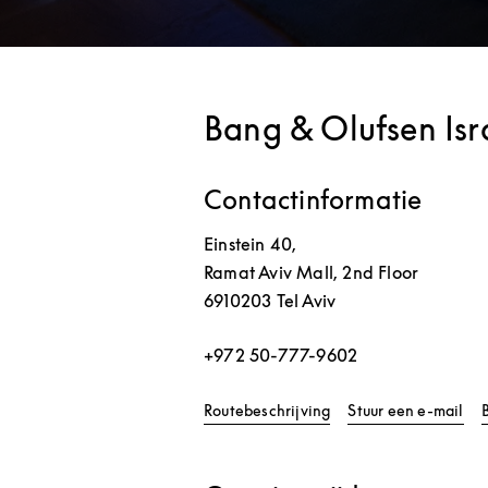
Bang & Olufsen Isr
Contactinformatie
Einstein 40,
Ramat Aviv Mall, 2nd Floor
6910203
Tel Aviv
+972 50-777-9602
Link Opens in New Ta
Routebeschrijving
Stuur een e-mail