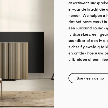
assortiment luidspreke
ervaar de kracht die 
nemen. We helpen u h
dat het beste werkt in
een surround sound-sy
luidsprekers, een ge
soundbar of een tv di
zichzelf geweldig te 
en ontdek hoe u uw b
uitbreiden of een ni
Boek een demo
Link Open