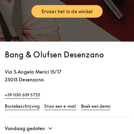
Ervaar het in de winkel
Link Opens in New Tab
Bang & Olufsen Desenzano
Via S.Angela Merici 15/17
25015
Desenzano
+39 030 639 5725
Link Opens in New Tab
Link Opens 
Routebeschrijving
Stuur een e-mail
Boek een demo
Vandaag gesloten