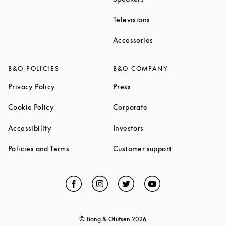
Link Opens in New Ta
Televisions
Link Opens in New Ta
Accessories
B&O POLICIES
B&O COMPANY
Link Opens in New Tab
Link Opens in New Tab
Privacy Policy
Press
Link Opens in New Tab
Link Opens in New Tab
Cookie Policy
Corporate
Link Opens in New Tab
Link Opens in New Tab
Accessibility
Investors
Link Opens in New Tab
Link Opens in 
Policies and Terms
Customer support
Facebook
Link Opens in New Tab
Instagram
Link Opens in New Tab
Twitter
Link Opens in New Tab
YouTube
Link Opens in Ne
© Bang & Olufsen
2026