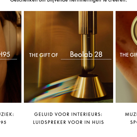
ZIEK:
GELUID VOOR INTERIEURS:
MUZ
95
LUIDSPREKER VOOR IN HUIS
SP