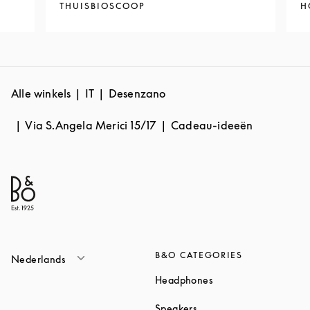
THUISBIOSCOOP
H
Alle winkels
IT
Desenzano
Via S.Angela Merici 15/17
Cadeau-ideeën
B&O CATEGORIES
Nederlands
Link Opens in New T
Headphones
Link Opens in New Tab
Speakers