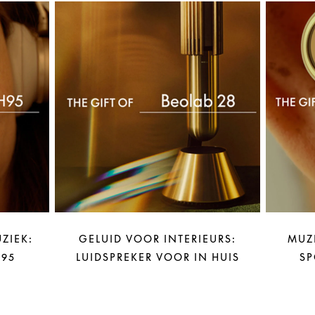
ZIEK:
GELUID VOOR INTERIEURS:
MUZ
95
LUIDSPREKER VOOR IN HUIS
SP