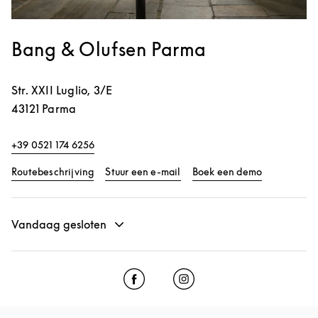
Bang & Olufsen Parma
Str. XXII Luglio, 3/E
43121
Parma
+39 0521 174 6256
Link Opens in New Tab
Link Opens 
Routebeschrijving
Stuur een e-mail
Boek een demo
Vandaag gesloten
Click to open Facebook
Link Opens in New Tab
Click to open Instagram
Link Opens in New Tab