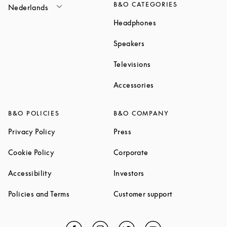
B&O CATEGORIES
Nederlands
Link Opens in New T
Headphones
Link Opens in New Tab
Speakers
Link Opens in New Ta
Televisions
Link Opens in New Ta
Accessories
B&O POLICIES
B&O COMPANY
Link Opens in New Tab
Link Opens in New Tab
Privacy Policy
Press
Link Opens in New Tab
Link Opens in New Tab
Cookie Policy
Corporate
Link Opens in New Tab
Link Opens in New Tab
Accessibility
Investors
Link Opens in New Tab
Link Opens in 
Policies and Terms
Customer support
Facebook
Link Opens in New Tab
Instagram
Link Opens in New Tab
Twitter
Link Opens in New Tab
YouTube
Link Opens in Ne