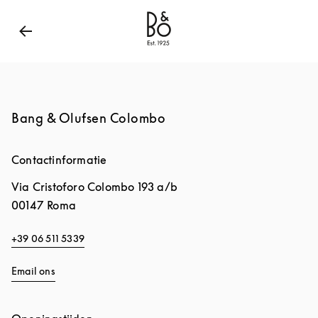
Bang & Olufsen - Exist to Create
Link Opens in New
Bang & Olufsen Colombo
Contactinformatie
Via Cristoforo Colombo 193 a/b
00147
Roma
+39 06 511 5339
Email ons