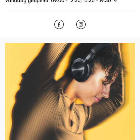
Vandaag geopend:
09:00
-
12:30
,
15:30
-
19:30
Click to open Facebook
Link Opens in New Tab
Click to open Instagram
Link Opens in New Tab
Afbeelding van evenement