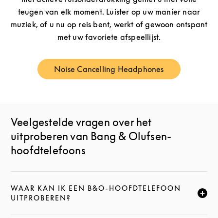
teugen van elk moment. Luister op uw manier naar
muziek, of u nu op reis bent, werkt of gewoon ontspant
met uw favoriete afspeellijst.
Noise Cancelling Headphones
Link Opens in New Tab
Veelgestelde vragen over het
uitproberen van Bang & Olufsen-
hoofdtelefoons
WAAR KAN IK EEN B&O-HOOFDTELEFOON
KLIK HIER OM DEZE BESCHRIJVING UIT TE VOUWEN
UITPROBEREN?