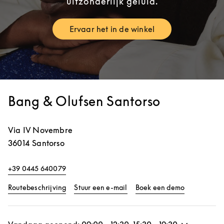
uitzonderlijk geluid.
Ervaar het in de winkel
Link Opens in New Tab
Bang & Olufsen Santorso
Via IV Novembre
36014
Santorso
+39 0445 640079
Link Opens in New Tab
Link Opens 
Routebeschrijving
Stuur een e-mail
Boek een demo