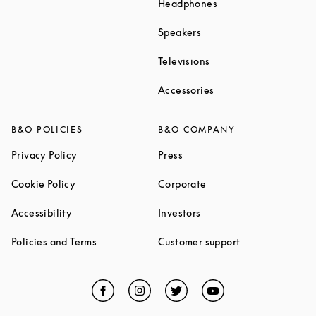
Link Opens in New T
Headphones
Link Opens in New Tab
Speakers
Link Opens in New Ta
Televisions
Link Opens in New Ta
Accessories
B&O POLICIES
B&O COMPANY
Link Opens in New Tab
Link Opens in New Tab
Privacy Policy
Press
Link Opens in New Tab
Link Opens in New Tab
Cookie Policy
Corporate
Link Opens in New Tab
Link Opens in New Tab
Accessibility
Investors
Link Opens in New Tab
Link Opens in 
Policies and Terms
Customer support
Facebook
Link Opens in New Tab
Instagram
Link Opens in New Tab
Twitter
Link Opens in New Tab
YouTube
Link Opens in Ne