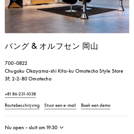
バング & オルフセン 岡山
700-0822
Chugoku
Okayama-shi
Kita-ku
Omotecho Style Store
3F, 2-2-80 Omotecho
+81 86-231-1038
Link Opens in New Tab
Link Opens 
Routebeschrijving
Stuur een e-mail
Boek een demo
Nu open – sluit om
19:30