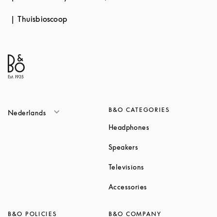
Thuisbioscoop
B&O CATEGORIES
Nederlands
Link Opens in New T
Headphones
Link Opens in New Tab
Speakers
Link Opens in New Ta
Televisions
Link Opens in New Ta
Accessories
B&O POLICIES
B&O COMPANY