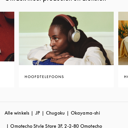
HOOFDTELEFOONS
H
Alle winkels
JP
Chugoku
Okayama-shi
Omotecho Style Store 3F, 2-2-80 Omotecho