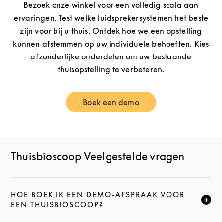
Bezoek onze winkel voor een volledig scala aan
ervaringen. Test welke luidsprekersystemen het beste
zijn voor bij u thuis. Ontdek hoe we een opstelling
kunnen afstemmen op uw individuele behoeften. Kies
afzonderlijke onderdelen om uw bestaande
thuisopstelling te verbeteren.
Boek een demo
Link Opens in New Tab
Thuisbioscoop Veelgestelde vragen
HOE BOEK IK EEN DEMO-AFSPRAAK VOOR
KLIK HIER OM DEZE BESCHRIJVING UIT TE VOUWEN
EEN THUISBIOSCOOP?