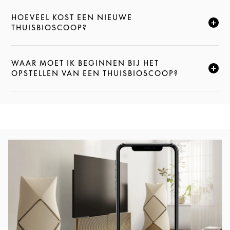
HOEVEEL KOST EEN NIEUWE
KLIK HIER OM DEZE BESCHRIJVING UIT TE VOUWEN
THUISBIOSCOOP?
WAAR MOET IK BEGINNEN BIJ HET
KLIK HIER OM DEZE BESCHRIJVING UIT TE VOUWEN
OPSTELLEN VAN EEN THUISBIOSCOOP?
Afbeelding van evenement