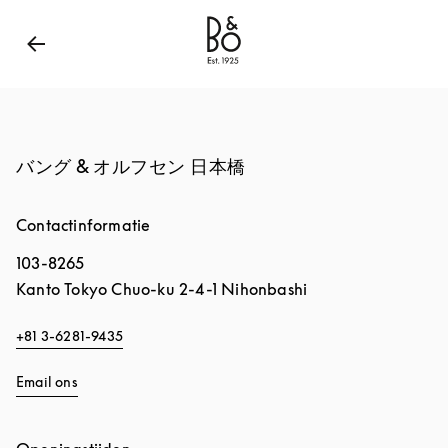
Bang & Olufsen - Exist to Create
Link Opens in New
バング & オルフセン 日本橋
Contactinformatie
103-8265
Kanto
Tokyo
Chuo-ku
2-4-1 Nihonbashi
+81 3-6281-9435
Email ons