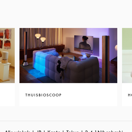
THUISBIOSCOOP
H