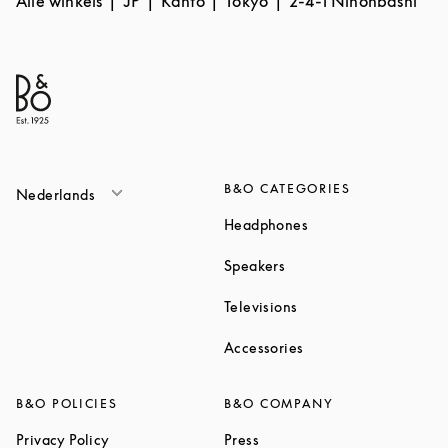
Alle winkels
JP
Kanto
Tokyo
2-4-1 Nihonbashi
B&O CATEGORIES
Nederlands
Link Opens in New T
Headphones
Link Opens in New Tab
Speakers
Link Opens in New Ta
Televisions
Link Opens in New Ta
Accessories
B&O POLICIES
B&O COMPANY
Link Opens in New Tab
Link Opens in New Tab
Privacy Policy
Press