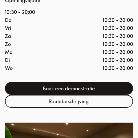
Openingstijden
10:30
-
20:00
Dag van de week
Openingstijden
Do
10:30
-
20:00
Vrij
10:30
-
20:00
Za
10:30
-
20:00
Zo
10:30
-
20:00
Ma
10:30
-
20:00
Di
10:30
-
20:00
Wo
10:30
-
20:00
Boek een demonstratie
Link Opens in New Tab
Routebeschrijving
Link Opens in New Tab