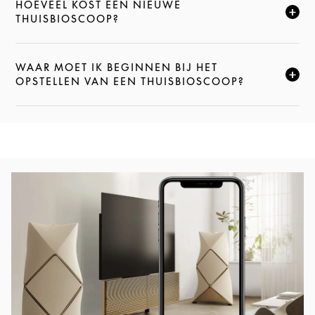
HOEVEEL KOST EEN NIEUWE
KLIK HIER OM DEZE BESCHRIJVING UIT TE VOUWEN
THUISBIOSCOOP?
WAAR MOET IK BEGINNEN BIJ HET
KLIK HIER OM DEZE BESCHRIJVING UIT TE VOUWEN
OPSTELLEN VAN EEN THUISBIOSCOOP?
Afbeelding van evenement