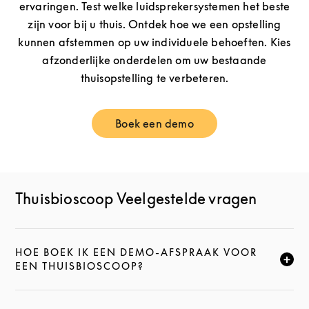
ervaringen. Test welke luidsprekersystemen het beste
zijn voor bij u thuis. Ontdek hoe we een opstelling
kunnen afstemmen op uw individuele behoeften. Kies
afzonderlijke onderdelen om uw bestaande
thuisopstelling te verbeteren.
Boek een demo
Link Opens in New Tab
Thuisbioscoop Veelgestelde vragen
HOE BOEK IK EEN DEMO-AFSPRAAK VOOR
KLIK HIER OM DEZE BESCHRIJVING UIT TE VOUWEN
EEN THUISBIOSCOOP?