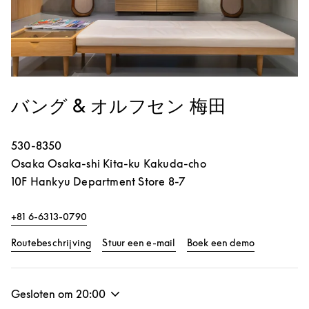
バング & オルフセン 梅田
530-8350
Osaka
Osaka-shi
Kita-ku
Kakuda-cho
10F Hankyu Department Store 8-7
+81 6-6313-0790
Link Opens in New Tab
Link Opens 
Routebeschrijving
Stuur een e-mail
Boek een demo
Gesloten om
20:00