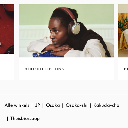
HOOFDTELEFOONS
H
Alle winkels
JP
Osaka
Osaka-shi
Kakuda-cho
Thuisbioscoop