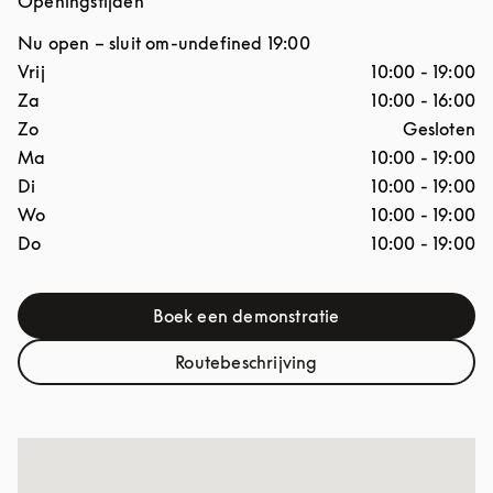
Openingstijden
Nu open – sluit om
-undefined
19:00
Dag van de week
Openingstijden
Vrij
10:00
-
19:00
Za
10:00
-
16:00
Zo
Gesloten
Ma
10:00
-
19:00
Di
10:00
-
19:00
Wo
10:00
-
19:00
Do
10:00
-
19:00
Boek een demonstratie
Link Opens in New Tab
Routebeschrijving
Link Opens in New Tab