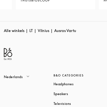
THUISBIOSCOOP
H
Alle winkels
LT
Vilnius
Ausros Vartu
B&O CATEGORIES
Nederlands
Link Opens in New T
Headphones
Link Opens in New Tab
Speakers
Link Opens in New Ta
Televisions