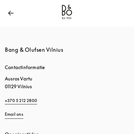
Bang & Olufsen - Exist to Create
Link Opens in New
Bang & Olufsen Vilnius
Contactinformatie
Ausros Vartu
01129
Vilnius
+370 5 212 2800
Email ons