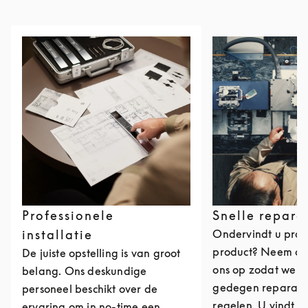
Professionele
Snelle repara
installatie
Ondervindt u pro
product? Neem da
De juiste opstelling is van groot
ons op zodat we ee
belang. Ons deskundige
gedegen reparati
personeel beschikt over de
regelen. U vindt o
ervaring om in no-time een