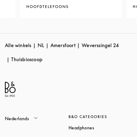
HOOFDTELEFOONS
H
Alle winkels
NL
Amersfoort
Weverssingel 24
Thuisbioscoop
B&O CATEGORIES
Nederlands
Link Opens in New T
Headphones