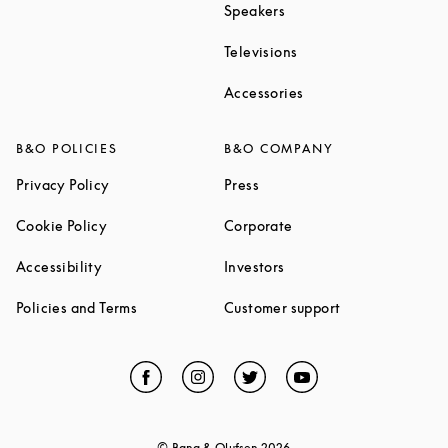
Link Opens in New Tab
Speakers
Link Opens in New Ta
Televisions
Link Opens in New Ta
Accessories
B&O POLICIES
B&O COMPANY
Link Opens in New Tab
Link Opens in New Tab
Privacy Policy
Press
Link Opens in New Tab
Link Opens in New Tab
Cookie Policy
Corporate
Link Opens in New Tab
Link Opens in New Tab
Accessibility
Investors
Link Opens in New Tab
Link Opens in 
Policies and Terms
Customer support
Facebook
Link Opens in New Tab
Instagram
Link Opens in New Tab
Twitter
Link Opens in New Tab
YouTube
Link Opens in Ne
© Bang & Olufsen
2026