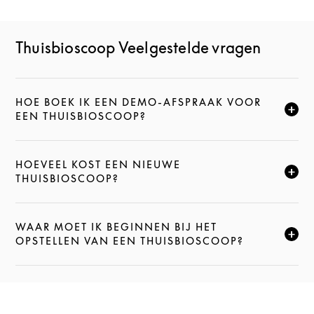
Thuisbioscoop Veelgestelde vragen
HOE BOEK IK EEN DEMO-AFSPRAAK VOOR
KLIK HIER OM DEZE BESCHRIJVING UIT TE VOUWEN
EEN THUISBIOSCOOP?
HOEVEEL KOST EEN NIEUWE
KLIK HIER OM DEZE BESCHRIJVING UIT TE VOUWEN
THUISBIOSCOOP?
WAAR MOET IK BEGINNEN BIJ HET
KLIK HIER OM DEZE BESCHRIJVING UIT TE VOUWEN
OPSTELLEN VAN EEN THUISBIOSCOOP?