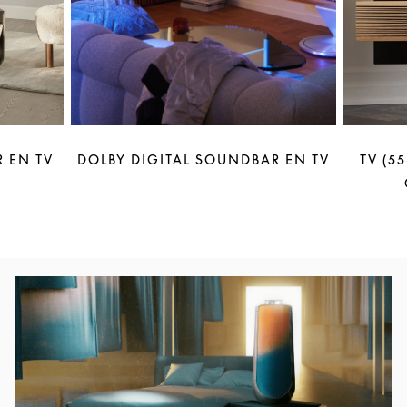
 EN TV
DOLBY DIGITAL SOUNDBAR EN TV
TV (5
Afbeelding van evenement