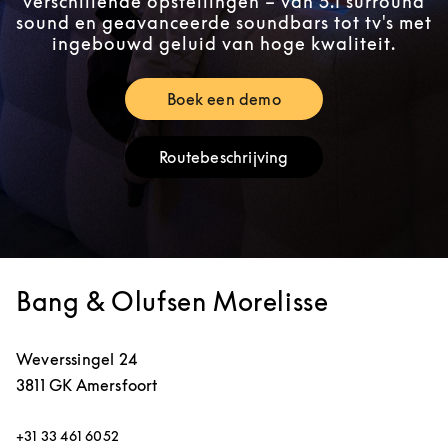
verschillende opstellingen – van 5.1 surround
sound en geavanceerde soundbars tot tv's met
ingebouwd geluid van hoge kwaliteit.
Boek een demo
Link Opens in New Tab
Routebeschrijving
Link Opens in New Tab
Bang & Olufsen Morelisse
Weverssingel 24
3811 GK
Amersfoort
+31 33 461 6052