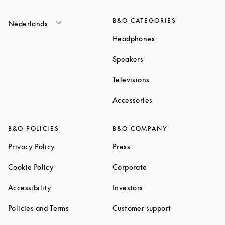
B&O CATEGORIES
Nederlands
Link Opens in New T
Headphones
Link Opens in New Tab
Speakers
Link Opens in New Ta
Televisions
Link Opens in New Ta
Accessories
B&O POLICIES
B&O COMPANY
Link Opens in New Tab
Link Opens in New Tab
Privacy Policy
Press
Link Opens in New Tab
Link Opens in New Tab
Cookie Policy
Corporate
Link Opens in New Tab
Link Opens in New Tab
Accessibility
Investors
Link Opens in New Tab
Link Opens in 
Policies and Terms
Customer support