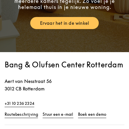
meerdere kamers tegelijk. Zo voel je je
helemaal thuis in je nieuwe woning.
Ervaar het in de winkel
Link Opens in New Tab
Bang & Olufsen Center Rotterdam
Aert van Nesstraat 56
3012 CB
Rotterdam
+31 10 236 2324
Link Opens in New Tab
Link Opens 
Routebeschrijving
Stuur een e-mail
Boek een demo