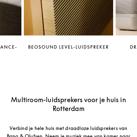
LANCE-
BEOSOUND LEVEL-LUIDSPREKER
DR
Multiroom-luidsprekers voor je huis in
Rotterdam
Verbind je hele huis met draadloze luidsprekers van
Bang & Olufsen. Neem je muziek mee van kamer naar