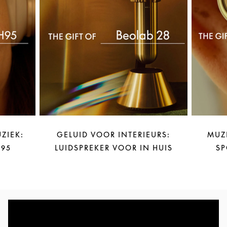
ZIEK:
GELUID VOOR INTERIEURS:
MUZ
95
LUIDSPREKER VOOR IN HUIS
SP