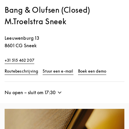
Bang & Olufsen (Closed)
M.Troelstra Sneek
Leeuwenburg 13
8601 CG
Sneek
+31 515 462 207
Link Opens in New Tab
Link Opens 
Routebeschrijving
Stuur een e-mail
Boek een demo
Nu open – sluit om
17:30
Afbeelding van evenement