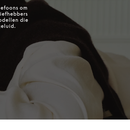
elefoons om
liefhebbers
odellen die
geluid.