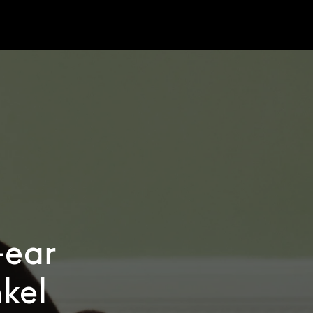
-ear
kel