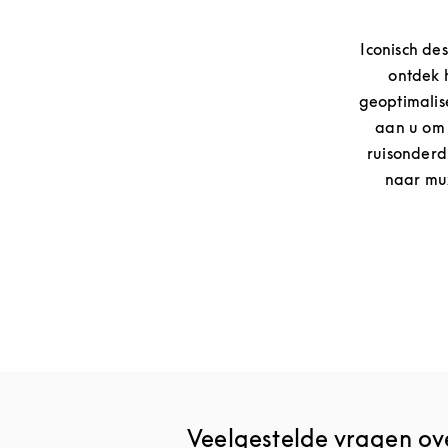
Iconisch de
ontdek 
geoptimalis
aan u om t
ruisonderd
naar muz
Veelgestelde vragen ov