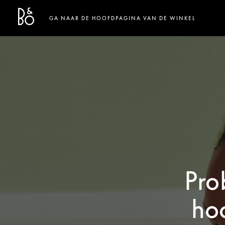
Bang & Olufsen - Exist to Create
Link Opens in New Tab
GA NAAR DE HOOFDPAGINA VAN DE WINKEL
Pro
ho