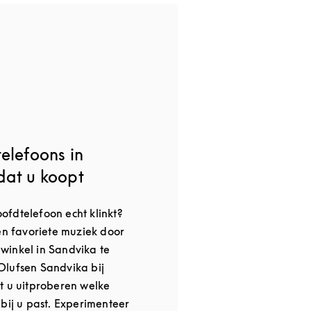
elefoons in
dat u koopt
fdtelefoon echt klinkt?
gen favoriete muziek door
winkel in Sandvika te
Olufsen Sandvika bij
t u uitproberen welke
 bij u past. Experimenteer