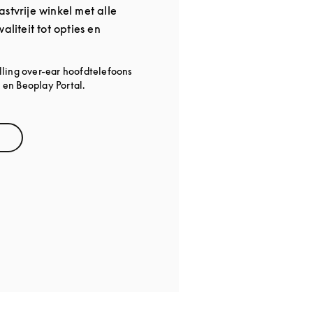
stvrije winkel met alle
aliteit tot opties en
lling over-ear hoofdtelefoons
en Beoplay Portal.
ns in New Tab