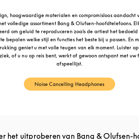
sign, hoogwaardige materialen en compromisloos aandacht v
het volledige assortiment Bang & Olufsen-hoofdtelefoons. Elk
eerd om geluid te reproduceren zoals de artiest het bedoeld h
e bepalen welke stijl en functies het beste bij u passen. En 
rukking geniet u met volle teugen van elk moment. Luister o
iek, of u nu op reis bent, werkt of gewoon ontspant met uw 
afspeellijst.
Noise Cancelling Headphones
Link Opens in New Tab
er het uitproberen van Bang & Olufsen-h