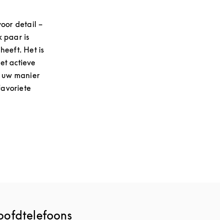
oor detail –
 paar is
eeft. Het is
met actieve
p uw manier
favoriete
oofdtelefoons