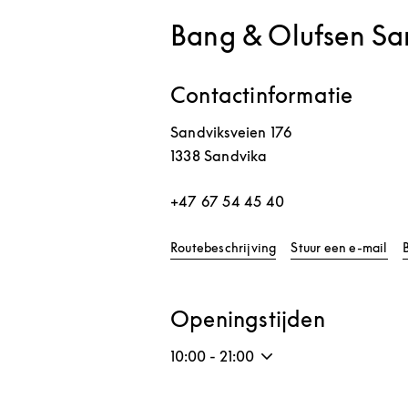
Bang & Olufsen Sa
Contactinformatie
Sandviksveien 176
1338
Sandvika
+47 67 54 45 40
Link Opens in New Ta
Routebeschrijving
Stuur een e-mail
Openingstijden
10:00
-
21:00