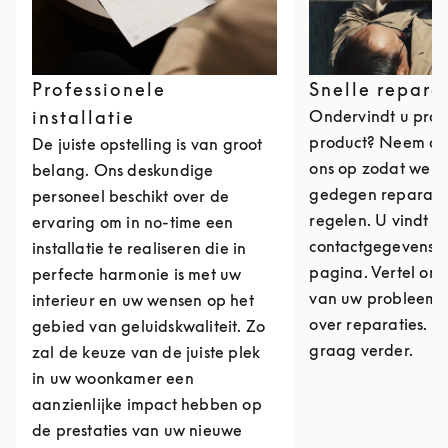
Professionele
Snelle repara
installatie
Ondervindt u pro
product? Neem da
De juiste opstelling is van groot
ons op zodat we ee
belang. Ons deskundige
gedegen reparati
personeel beschikt over de
regelen. U vindt o
ervaring om in no-time een
contactgegevens 
installatie te realiseren die in
pagina. Vertel ons
perfecte harmonie is met uw
van uw probleem o
interieur en uw wensen op het
over reparaties. W
gebied van geluidskwaliteit. Zo
graag verder.
zal de keuze van de juiste plek
in uw woonkamer een
aanzienlijke impact hebben op
de prestaties van uw nieuwe