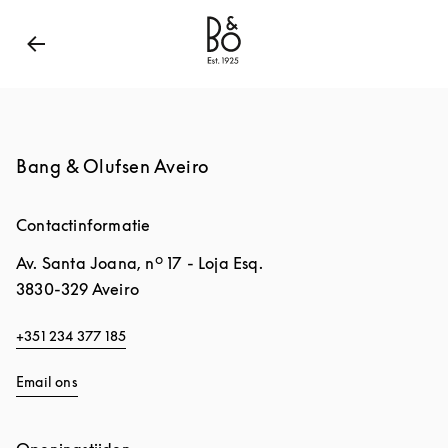
Bang & Olufsen - Exist to Create
Link Opens in New
Bang & Olufsen Aveiro
Contactinformatie
Av. Santa Joana, nº 17 - Loja Esq.
3830-329
Aveiro
+351 234 377 185
Email ons