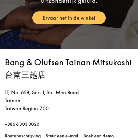
uitzonderlijk geluid.
Ervaar het in de winkel
Link Opens in New Tab
Bang & Olufsen Tainan Mitsukoshi
台南三越店
1F, No. 658, Sec. 1, Shi-Men Road
Tainan
Taiwan Region
700
+886 6 303 0020
Link Opens in New Tab
Link Opens 
Routebeschrijving
Stuur een e-mail
Boek een demo