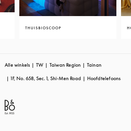
THUISBIOSCOOP
H
Alle winkels
TW
Taiwan Region
Tainan
1F, No. 658, Sec. 1, Shi-Men Road
Hoofdtelefoons