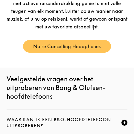
met actieve ruisonderdrukking geniet u met volle
teugen van elk moment. Luister op uw manier naar
muziek, of u nu op reis bent, werkt of gewoon ontspant
met uw favoriete afspeellijst.
Noise Cancelling Headphones
Link Opens in New Tab
Veelgestelde vragen over het
uitproberen van Bang & Olufsen-
hoofdtelefoons
WAAR KAN IK EEN B&O-HOOFDTELEFOON
KLIK HIER OM DEZE BESCHRIJVING UIT TE VOUWEN
UITPROBEREN?