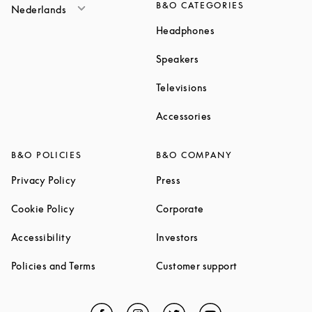
B&O CATEGORIES
Nederlands
Link Opens in New T
Headphones
Link Opens in New Tab
Speakers
Link Opens in New Ta
Televisions
Link Opens in New Ta
Accessories
B&O POLICIES
B&O COMPANY
Link Opens in New Tab
Link Opens in New Tab
Privacy Policy
Press
Link Opens in New Tab
Link Opens in New Tab
Cookie Policy
Corporate
Link Opens in New Tab
Link Opens in New Tab
Accessibility
Investors
Link Opens in New Tab
Link Opens in 
Policies and Terms
Customer support
Facebook
Link Opens in New Tab
Instagram
Link Opens in New Tab
Twitter
Link Opens in New Tab
YouTube
Link Opens in Ne